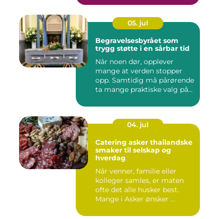
05. jul
Begravelsesbyrået som
trygg støtte i en sårbar tid
Når noen dør, opplever
mange at verden stopper
opp. Samtidig må pårørende
ta mange praktiske valg på...
04. jul
Catering asker thailandske
smaker til selskap og
hverdag
Når venner, familie eller
kolleger samles, er maten
ofte det alle husker best.
Mange i Asker ønsker ...