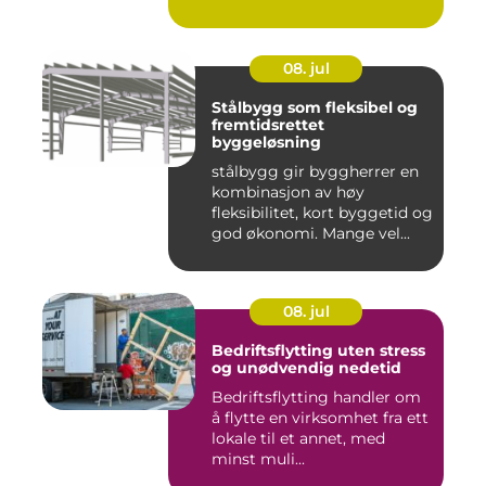
08. jul
Stålbygg som fleksibel og
fremtidsrettet
byggeløsning
stålbygg gir byggherrer en
kombinasjon av høy
fleksibilitet, kort byggetid og
god økonomi. Mange vel...
08. jul
Bedriftsflytting uten stress
og unødvendig nedetid
Bedriftsflytting handler om
å flytte en virksomhet fra ett
lokale til et annet, med
minst muli...