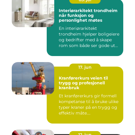
Interiørarkitekt trondheim
når funksjon og
personlighet møtes
En interiørarkitekt
trondheim hjelper boligeiere
og bedrifter med å skape
rom som både ser gode ut
o...
17. jun
Kranførerkurs veien til
trygg og profesjonell
kranbruk
Et kranførerkurs gir formell
kompetanse til å bruke ulike
typer kraner på en trygg og
effektiv måte....
12. jun