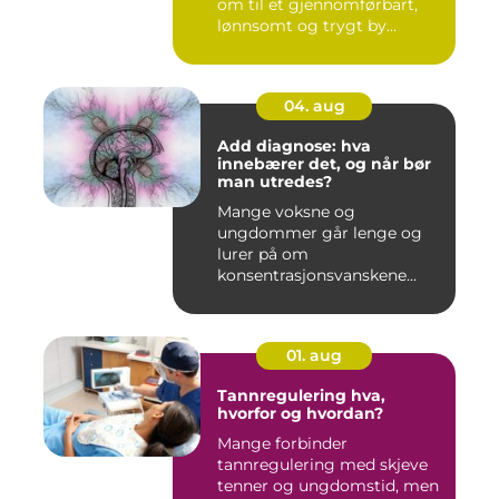
om til et gjennomførbart,
lønnsomt og trygt by...
04. aug
Add diagnose: hva
innebærer det, og når bør
man utredes?
Mange voksne og
ungdommer går lenge og
lurer på om
konsentrasjonsvanskene
deres bare handler om stre...
01. aug
Tannregulering hva,
hvorfor og hvordan?
Mange forbinder
tannregulering med skjeve
tenner og ungdomstid, men