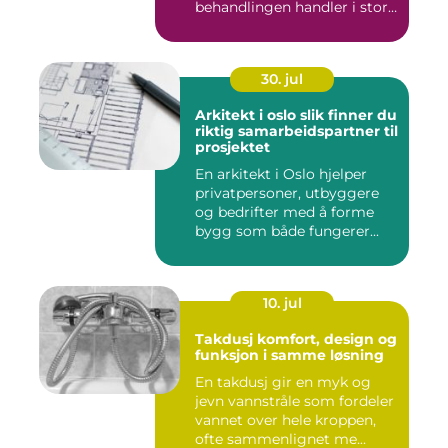
behandlingen handler i stor
grad...
30. jul
Arkitekt i oslo slik finner du
riktig samarbeidspartner til
prosjektet
En arkitekt i Oslo hjelper
privatpersoner, utbyggere
og bedrifter med å forme
bygg som både fungerer...
10. jul
Takdusj komfort, design og
funksjon i samme løsning
En takdusj gir en myk og
jevn vannstråle som fordeler
vannet over hele kroppen,
ofte sammenlignet me...