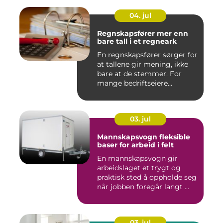
04. jul
Regnskapsfører mer enn
bare tall i et regneark
En regnskapsfører sørger for
at tallene gir mening, ikke
bare at de stemmer. For
mange bedriftseiere...
03. jul
Mannskapsvogn fleksible
baser for arbeid i felt
En mannskapsvogn gir
arbeidslaget et trygt og
praktisk sted å oppholde seg
når jobben foregår langt ...
03. jul