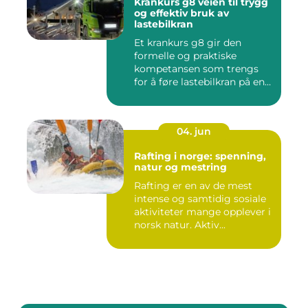
Krankurs g8 veien til trygg
og effektiv bruk av
lastebilkran
Et krankurs g8 gir den
formelle og praktiske
kompetansen som trengs
for å føre lastebilkran på en
si...
04. jun
Rafting i norge: spenning,
natur og mestring
Rafting er en av de mest
intense og samtidig sosiale
aktiviteter mange opplever i
norsk natur. Aktiv...