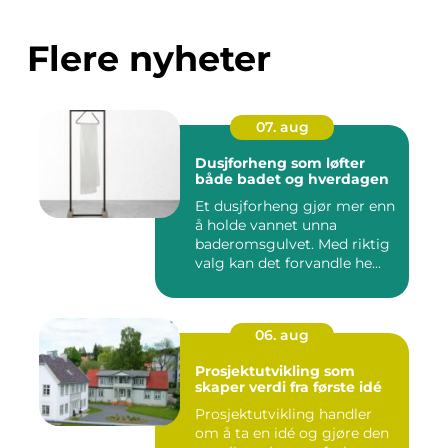
Flere nyheter
07. aug
Dusjforheng som løfter
både badet og hverdagen
Et dusjforheng gjør mer enn
å holde vannet unna
baderomsgulvet. Med riktig
valg kan det forvandle he...
06. aug
Prosjektutvikling som
skaper verdi fra første idé
Prosjektutvikling handler
om å ta en idé og gjøre den