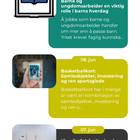
Barne og
ungdomsarbeider en viktig
rolle i barns hverdag
Å jobbe som barne og
ungdomsarbeider handler
om mer enn å passe barn.
Yrket krever faglig kunnskap,
...
08. jun
Basketballkort:
Samleobjekter, investering
og ren sportsglede
Basketballkort har i mange
år vært en kombinasjon av
samleobjekter, investering
og ren u...
07. jun