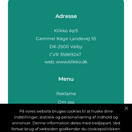
Adresse
web:
www.klikko.dk
Menu
Reklame
Om oss
Cookies
På vores website bruges cookies til at huske dine
indstillinger, statistik og personalisering af indhold og
Kontakt Oss
annoncer. Denne information deles med tredjepart. Ved
Sitemap
fortsat brug af websiden godkender du cookiepolitikken.