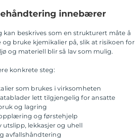
iehåndtering innebærer
 kan beskrives som en strukturert måte å
e og bruke kjemikalier på, slik at risikoen for
ø og materiell blir så lav som mulig.
ere konkrete steg:
ikalier som brukes i virksomheten
tablader lett tilgjengelig for ansatte
 bruk og lagring
, opplæring og førstehjelp
 utslipp, lekkasjer og uhell
gg avfallshåndtering