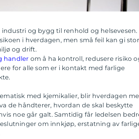
ra industri og bygg til renhold og helsevesen.
sikoen i hverdagen, men små feil kan gi sto
ljø og drift.
g handler
om å ha kontroll, redusere risiko o
re for alle som er i kontakt med farlige
kte.
tematisk med kjemikalier, blir hverdagen me
hva de håndterer, hvordan de skal beskytte
hvis noe går galt. Samtidig får ledelsen bedr
eslutninger om innkjøp, erstatning av farlig
.