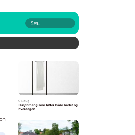
07. aug
Dusjforheng som løfter både badet og
hverdagen
ion