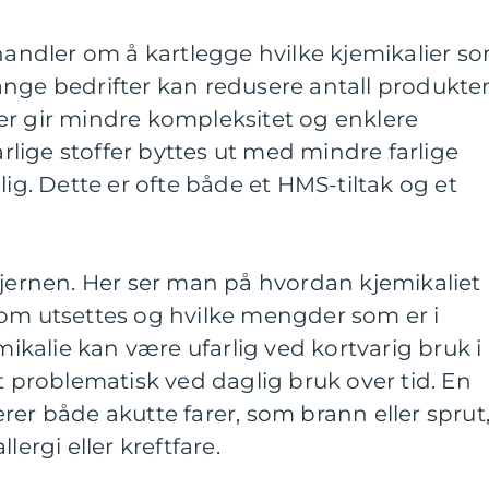
 handler om å kartlegge hvilke kjemikalier s
ange bedrifter kan redusere antall produkte
er gir mindre kompleksitet og enklere
farlige stoffer byttes ut med mindre farlige
lig. Dette er ofte både et HMS-tiltak og et
kjernen. Her ser man på hvordan kjemikaliet
som utsettes og hvilke mengder som er i
kalie kan være ufarlig ved kortvarig bruk i
roblematisk ved daglig bruk over tid. En
rer både akutte farer, som brann eller sprut
lergi eller kreftfare.