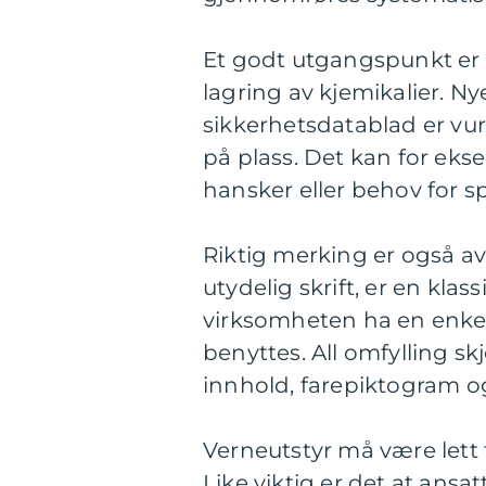
Et godt utgangspunkt er å
lagring av kjemikalier. Ny
sikkerhetsdatablad er vurd
på plass. Det kan for ekse
hansker eller behov for s
Riktig merking er også av
utydelig skrift, er en klass
virksomheten ha en enkel
benyttes. All omfylling sk
innhold, farepiktogram o
Verneutstyr må være lett t
Like viktig er det at ansa