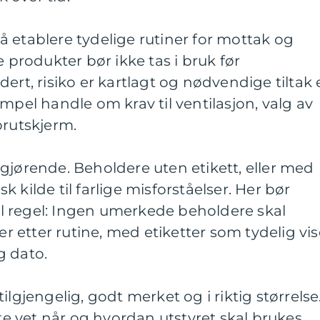
 etablere tydelige rutiner for mottak og
e produkter bør ikke tas i bruk før
ert, risiko er kartlagt og nødvendige tiltak 
mpel handle om krav til ventilasjon, valg av
prutskjerm.
gjørende. Beholdere uten etikett, eller med
isk kilde til farlige misforståelser. Her bør
 regel: Ingen umerkede beholdere skal
jer etter rutine, med etiketter som tydelig vis
g dato.
ilgjengelig, godt merket og i riktig størrelse
tte vet når og hvordan utstyret skal brukes.