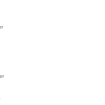
er
er
.