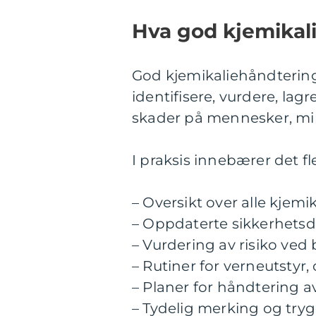
Hva god kjemikal
God kjemikaliehåndtering
identifisere, vurdere, lagr
skader på mennesker, milj
I praksis innebærer det fl
– Oversikt over alle kjem
– Oppdaterte sikkerhetsda
– Vurdering av risiko ved
– Rutiner for verneutstyr
– Planer for håndtering av
– Tydelig merking og try