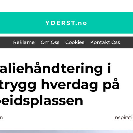
YDERST.
no
Reklame
Om Oss
Cookies
Kontakt Oss
 trygg hverdag på
beidsplassen
en
Inspirat