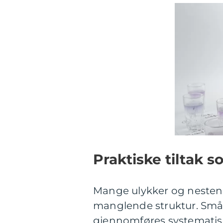
Praktiske tiltak s
Mange ulykker og nestenu
manglende struktur. Små, e
gjennomføres systematisk