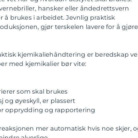
vernebriller, hansker eller åndedrettsvern
for å brukes i arbeidet. Jevnlig praktisk
oduksjonen, gjør terskelen lavere for å gjør
raktisk kjemikaliehåndtering er beredskap v
ber med kjemikalier bør vite:
rierer som skal brukes
 og øyeskyll, er plassert
or opprydding og rapportering
r reaksjonen mer automatisk hvis noe skjer, 
indre alvorlige.