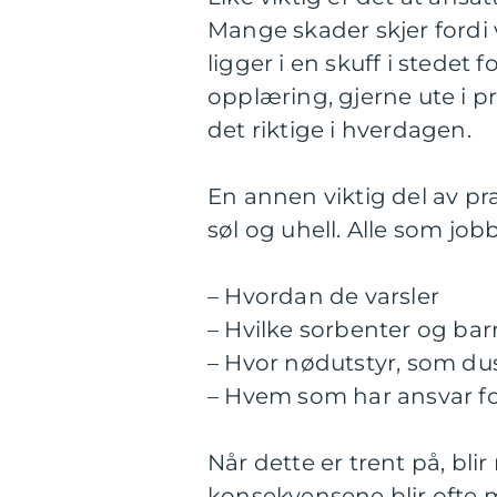
Mange skader skjer fordi 
ligger i en skuff i stedet 
opplæring, gjerne ute i pr
det riktige i hverdagen.
En annen viktig del av p
søl og uhell. Alle som job
– Hvordan de varsler
– Hvilke sorbenter og bar
– Hvor nødutstyr, som dusj
– Hvem som har ansvar f
Når dette er trent på, bli
konsekvensene blir ofte m