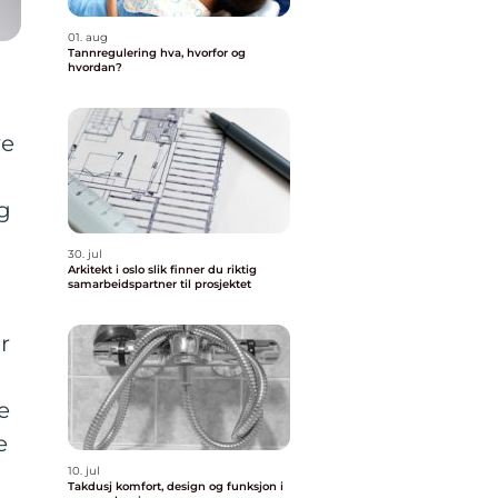
01. aug
Tannregulering hva, hvorfor og
hvordan?
re
g
30. jul
Arkitekt i oslo slik finner du riktig
samarbeidspartner til prosjektet
r
e
e
10. jul
Takdusj komfort, design og funksjon i