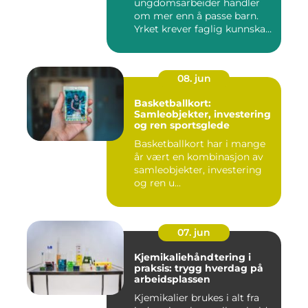
ungdomsarbeider handler
om mer enn å passe barn.
Yrket krever faglig kunnskap,
...
08. jun
Basketballkort:
Samleobjekter, investering
og ren sportsglede
Basketballkort har i mange
år vært en kombinasjon av
samleobjekter, investering
og ren u...
07. jun
Kjemikaliehåndtering i
praksis: trygg hverdag på
arbeidsplassen
Kjemikalier brukes i alt fra