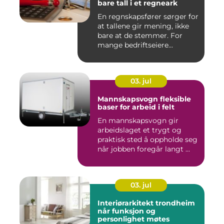
bare tall i et regneark
En regnskapsfører sørger for
at tallene gir mening, ikke
bare at de stemmer. For
mange bedriftseiere...
03. jul
Mannskapsvogn fleksible
baser for arbeid i felt
En mannskapsvogn gir
arbeidslaget et trygt og
praktisk sted å oppholde seg
når jobben foregår langt ...
03. jul
Interiørarkitekt trondheim
når funksjon og
personlighet møtes