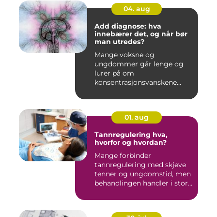
04. aug
Add diagnose: hva
innebærer det, og når bør
man utredes?
Mange voksne og
ungdommer går lenge og
lurer på om
konsentrasjonsvanskene
deres bare handler om stre...
01. aug
Tannregulering hva,
hvorfor og hvordan?
Mange forbinder
tannregulering med skjeve
tenner og ungdomstid, men
behandlingen handler i stor
grad...