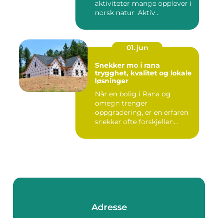
aktiviteter mange opplever i
norsk natur. Aktiv...
01. jun
Snekker mo i rana
trygghet, kvalitet og lokale
løsninger
Når en bolig i Rana og
omegn trenger
oppgradering, er en erfaren
snekker ofte forskjellen
mellom et ...
Adresse