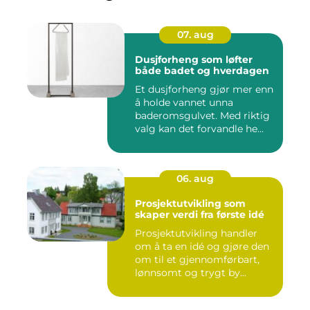
07. aug
Dusjforheng som løfter
både badet og hverdagen
Et dusjforheng gjør mer enn
å holde vannet unna
baderomsgulvet. Med riktig
valg kan det forvandle he...
06. aug
Prosjektutvikling som
skaper verdi fra første idé
Prosjektutvikling handler
om å ta en idé og gjøre den
om til et gjennomførbart,
lønnsomt og trygt by...