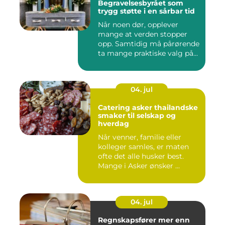
Begravelsesbyrået som
trygg støtte i en sårbar tid
Når noen dør, opplever
mange at verden stopper
opp. Samtidig må pårørende
ta mange praktiske valg på...
04. jul
Catering asker thailandske
smaker til selskap og
hverdag
Når venner, familie eller
kolleger samles, er maten
ofte det alle husker best.
Mange i Asker ønsker ...
04. jul
Regnskapsfører mer enn