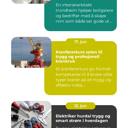
En interiørarkitekt
trondheim hjelper boligeiere
og bedrifter med å skape
rom som både ser gode ut
o...
17. jun
Kranførerkurs veien til
trygg og profesjonell
kranbruk
Et kranførerkurs gir formell
kompetanse til å bruke ulike
typer kraner på en trygg og
effektiv måte....
12. jun
Elektriker hurdal trygg og
smart strøm i hverdagen