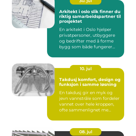
30. jul
Arkitekt i oslo slik finner du
riktig samarbeidspartner til
prosjektet
En arkitekt i Oslo hjelper
privatpersoner, utbyggere
og bedrifter med å forme
bygg som både fungerer...
10. jul
Takdusj komfort, design og
funksjon i samme løsning
En takdusj gir en myk og
jevn vannstråle som fordeler
vannet over hele kroppen,
ofte sammenlignet me...
08. jul