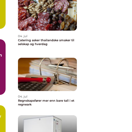
.
04. jul
Catering asker thailandske smaker til
selskap og hverdag
n
04. jul
Regnskapsfører mer enn bare tall i et
regneark