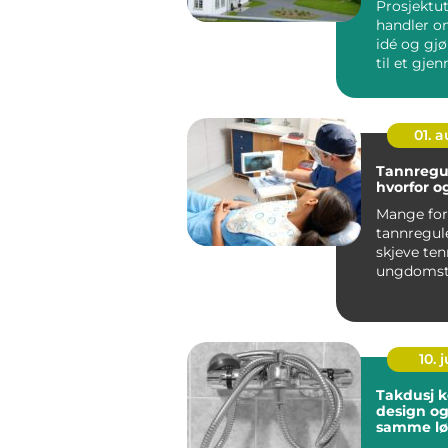
Prosjektut
handler o
idé og gj
til et gje
lønnsomt 
by...
01. 
Tannreguler
hvorfor o
Mange for
tannregul
skjeve te
ungdomst
behandlin
i stor grad.
10. j
Takdusj komfort,
design og
samme lø