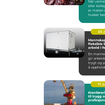
Når venner
eller koll
er maten o
husker bes
Asker ønske
03. j
Mannska
fleksible 
arbeid i fe
En manns
gir arbeid
trygt og p
å opphold
jobben fo
...
17. j
Kranførerkurs
til trygg 
profesjone
kranbruk