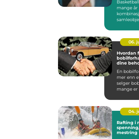
Basketball
mange år 
kombinasj
samleobje
investerin
06. 
Hvordan f
bobilforh
dine beh
En bobilfo
mer enn e
selger bob
mange er 
stor invest
04. 
Rafting i 
spenning,
mestring