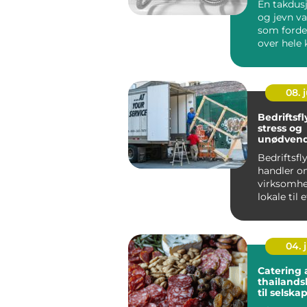
En takdus
og jevn va
som forde
over hele 
ofte samm
me...
08. j
Bedriftsfl
stress og
unødvend
Bedriftsfl
handler om
virksomhet
lokale til 
med minst 
04. j
Catering 
thailand
til selska
hverdag