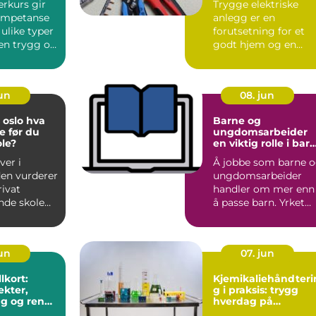
erkurs gir
Trygge elektriske
ompetanse
anlegg er en
 ulike typer
forutsetning for et
 en trygg og
godt hjem og en
te....
effektiv arbeidsplass.
en kommu...
jun
08. jun
slo hva
Barne og
e før du
ungdomsarbeider
ole?
en viktig rolle i bar
hverdag
ver i
Å jobbe som barne 
en vurderer
ungdomsarbeider
rivat
handler om mer enn
nde skole
å passe barn. Yrket
ernativ til
krever faglig
kunnskap, ...
jun
07. jun
lkort:
Kjemikaliehåndteri
kter,
g i praksis: trygg
ng og ren
hverdag på
de
arbeidsplassen