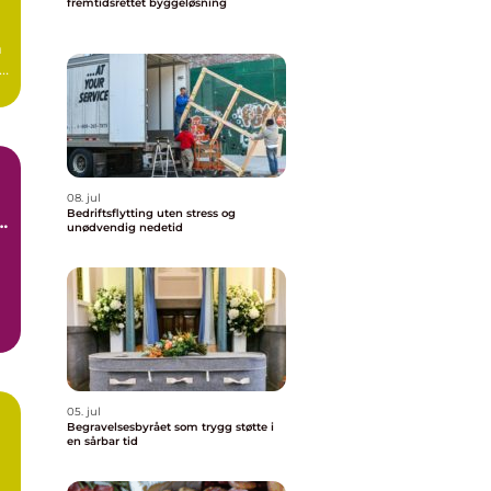
fremtidsrettet byggeløsning
m
e
r
08. jul
Bedriftsflytting uten stress og
unødvendig nedetid
05. jul
Begravelsesbyrået som trygg støtte i
en sårbar tid