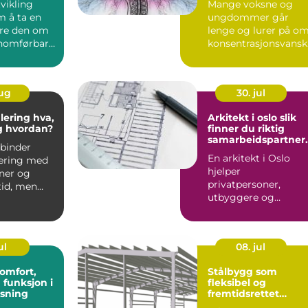
vikling
Mange voksne og
m å ta en
ungdommer går
øre den om
lenge og lurer på o
nnomførbart,
konsentrasjonsvansk
og trygt
ne deres bare handle
om stre...
aug
30. jul
ing hva,
Arkitekt i oslo slik
g hvordan?
finner du riktig
samarbeidspartner
binder
til prosjektet
En arkitekt i Oslo
ering med
hjelper
nner og
privatpersoner,
id, men
utbyggere og
gen handler
bedrifter med å
..
forme bygg som
både fungerer...
ul
08. jul
Stålbygg som
 funksjon i
fleksibel og
sning
fremtidsrettet
byggeløsning