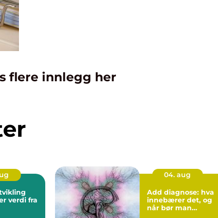
s flere innlegg her
ter
aug
04. aug
tvikling
Add diagnose: hva
r verdi fra
innebærer det, og
når bør man
utredes?