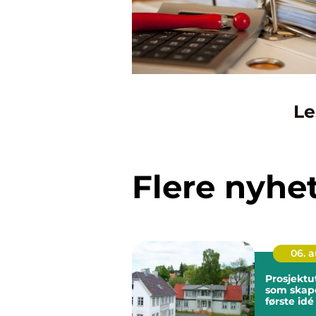
Le
Flere nyhe
06. 
Prosjektu
som skape
første idé