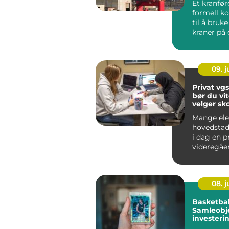
Et kranfør
formell k
til å bruke
kraner på
effektiv må
09. 
Privat vgs o
bør du vit
velger sk
Mange ele
hovedstad
i dag en p
videregåe
som et alt
den off...
08. 
Basketbal
Samleobje
investeri
sportsgle