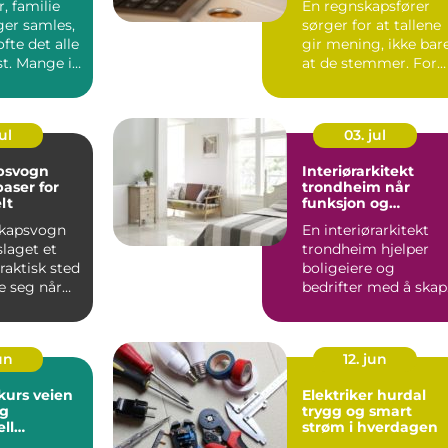
, familie
En regnskapsfører
eger samles,
sørger for at tallene
fte det alle
gir mening, ikke bar
t. Mange i
at de stemmer. For
r ...
mange bedriftseiere..
ul
03. jul
psvogn
Interiørarkitekt
baser for
trondheim når
lt
funksjon og
personlighet møtes
kapsvogn
En interiørarkitekt
slaget et
trondheim hjelper
raktisk sted
boligeiere og
e seg når
bedrifter med å skap
regår langt
rom som både ser
gode ut o...
un
12. jun
 veien
Elektriker hurdal
og
trygg og smart
ll
strøm i hverdagen