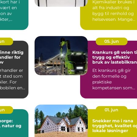
kort har i
Kjemikalier brukes i
vært en
alt fra industri og
on av
bygg til renhold og
kter,
helsevesen. Mange
g og ren u...
tenker ikke over risi...
jun
05. jun
inne riktig
Krankurs g8 veien til
andler for
trygg og effektiv
ov
bruk av lastebilkran
rhandler er
Et krankurs g8 gir
t sted som
den formelle og
iler. For
praktiske
bobilen en
kompetansen som
ering, ...
trengs for å føre
lastebilkran på en si...
jun
01. jun
norge:
Snekker mo i rana
 natur og
trygghet, kvalitet o
lokale løsninger