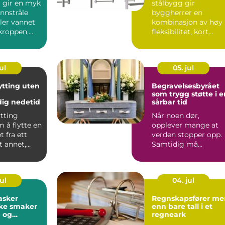
j gir en myk
stålbygg gir
nnstråle
byggherrer en
ler vannet
kombinasjon av høy
kroppen,
fleksibilitet, kort
enlignet
byggetid og god
økonomi. Mange vel..
ul
05. jul
ytting uten
Begravelsesbyrået
som trygg støtte i e
ig nedetid
sårbar tid
ytting
Når noen dør,
 å flytte en
opplever mange at
 fra ett
verden stopper opp.
et annet,
Samtidig må
muli...
pårørende ta mange
praktiske valg på...
ul
04. jul
asker
Regnskapsfører mer
ske smaker
enn bare tall i et
p og
regneark