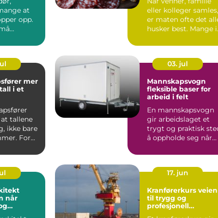
dør,
Når venner, familie
mange at
eller kolleger samles
opper opp.
er maten ofte det all
 må
husker best. Mange i
 ta mange
Asker ønsker ...
alg på...
ul
03. jul
ører mer
Mannskapsvogn
all i et
fleksible baser for
arbeid i felt
apsfører
En mannskapsvogn
 at tallene
gir arbeidslaget et
, ikke bare
trygt og praktisk ste
mmer. For
å oppholde seg når
iftseiere...
jobben foregår langt
...
ul
17. jun
kitekt
Kranførerkurs veien
år
til trygg og
og
profesjonell
het møtes
kranbruk