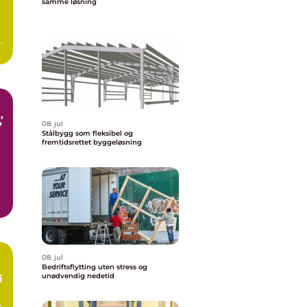
samme løsning
,
?
08. jul
Stålbygg som fleksibel og
fremtidsrettet byggeløsning
r
08. jul
Bedriftsflytting uten stress og
unødvendig nedetid
i