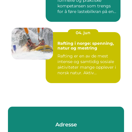
formelle og praktiske
kompetansen som trengs
for å føre lastebilkran på en
si...
04. jun
Rafting i norge: spenning,
natur og mestring
Rafting er en av de mest
intense og samtidig sosiale
aktiviteter mange opplever i
norsk natur. Aktiv...
Adresse