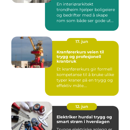
En interiørarkitekt
trondheim hjelper boligeiere
og bedrifter med å skape
rom som både ser gode ut
o...
17. jun
Kranførerkurs veien til
trygg og profesjonell
kranbruk
Et kranførerkurs gir formell
kompetanse til å bruke ulike
typer kraner på en trygg og
effektiv måte....
12. jun
Elektriker hurdal trygg og
smart strøm i hverdagen
Trygge elektriske anlegg er