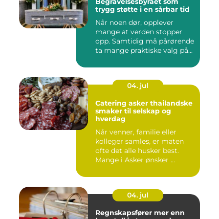
Begravelsesbyrået som
trygg støtte i en sårbar tid
Når noen dør, opplever
mange at verden stopper
opp. Samtidig må pårørende
ta mange praktiske valg på...
04. jul
Catering asker thailandske
smaker til selskap og
hverdag
Når venner, familie eller
kolleger samles, er maten
ofte det alle husker best.
Mange i Asker ønsker ...
04. jul
Regnskapsfører mer enn