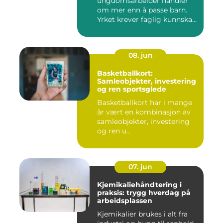
ungdomsarbeider handler
om mer enn å passe barn.
Yrket krever faglig kunnskap,
...
08. jun
Basketballkort:
Samleobjekter, investering
og ren sportsglede
Basketballkort har i mange
år vært en kombinasjon av
samleobjekter, investering
og ren u...
07. jun
Kjemikaliehåndtering i
praksis: trygg hverdag på
arbeidsplassen
Kjemikalier brukes i alt fra