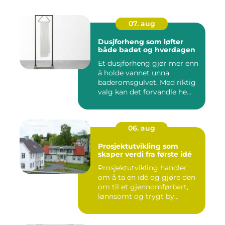
07. aug
Dusjforheng som løfter
både badet og hverdagen
Et dusjforheng gjør mer enn
å holde vannet unna
baderomsgulvet. Med riktig
valg kan det forvandle he...
06. aug
Prosjektutvikling som
skaper verdi fra første idé
Prosjektutvikling handler
om å ta en idé og gjøre den
om til et gjennomførbart,
lønnsomt og trygt by...