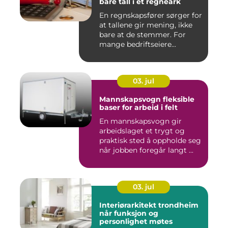
bare tall i et regneark
En regnskapsfører sørger for
at tallene gir mening, ikke
bare at de stemmer. For
mange bedriftseiere...
03. jul
Mannskapsvogn fleksible
baser for arbeid i felt
En mannskapsvogn gir
arbeidslaget et trygt og
praktisk sted å oppholde seg
når jobben foregår langt ...
03. jul
Interiørarkitekt trondheim
når funksjon og
personlighet møtes