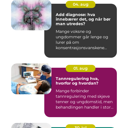
04. aug
Add diagnose: hva
innebærer det, og når bør
man utredes?
Mange voksne og
ungdommer går lenge og
lurer på om
konsentrasjonsvanskene
deres bare handler om stre...
01. aug
Tannregulering hva,
hvorfor og hvordan?
Mange forbinder
tannregulering med skjeve
tenner og ungdomstid, men
behandlingen handler i stor
grad...
30. jul