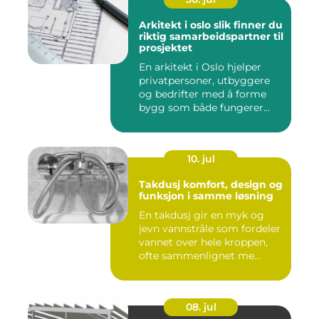
Arkitekt i oslo slik finner du
riktig samarbeidspartner til
prosjektet
En arkitekt i Oslo hjelper
privatpersoner, utbyggere
og bedrifter med å forme
bygg som både fungerer...
10. jul
Takdusj komfort, design og
funksjon i samme løsning
En takdusj gir en myk og
jevn vannstråle som fordeler
vannet over hele kroppen,
ofte sammenlignet me...
08. jul