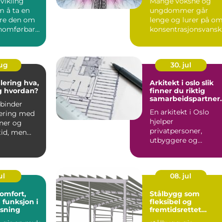
vikling
Mange voksne og
m å ta en
ungdommer går
øre den om
lenge og lurer på o
nnomførbart,
konsentrasjonsvansk
og trygt
ne deres bare handle
om stre...
aug
30. jul
ing hva,
Arkitekt i oslo slik
g hvordan?
finner du riktig
samarbeidspartner
binder
til prosjektet
En arkitekt i Oslo
ering med
hjelper
nner og
privatpersoner,
id, men
utbyggere og
gen handler
bedrifter med å
..
forme bygg som
både fungerer...
ul
08. jul
Stålbygg som
 funksjon i
fleksibel og
sning
fremtidsrettet
byggeløsning