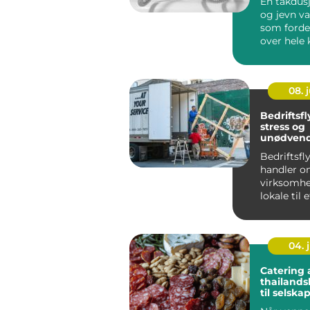
En takdus
og jevn va
som forde
over hele 
ofte samm
me...
08. j
Bedriftsfl
stress og
unødvend
Bedriftsfl
handler om
virksomhet
lokale til 
med minst 
04. j
Catering 
thailand
til selska
hverdag