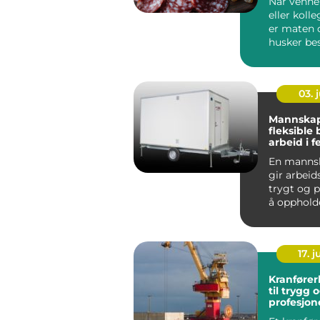
Når venner
eller koll
er maten o
husker bes
Asker ønske
03. j
Mannska
fleksible 
arbeid i fe
En manns
gir arbeid
trygt og p
å opphold
jobben fo
...
17. j
Kranførerkurs
til trygg 
profesjone
kranbruk