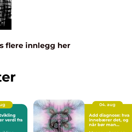
s flere innlegg her
ter
aug
04. aug
tvikling
Add diagnose: hva
r verdi fra
innebærer det, og
når bør man
utredes?