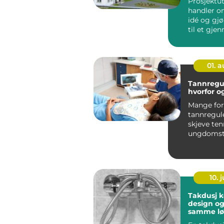
Prosjektut
handler o
idé og gj
til et gje
lønnsomt 
by...
01. 
Tannreguler
hvorfor o
Mange for
tannregul
skjeve te
ungdomst
behandlin
i stor grad.
10. j
Takdusj komfort,
design og
samme lø