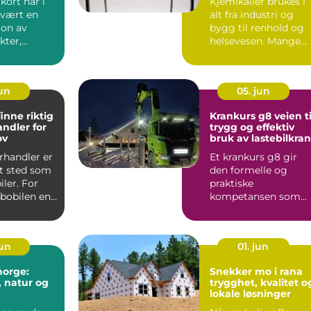
kort har i
Kjemikalier brukes i
vært en
alt fra industri og
on av
bygg til renhold og
kter,
helsevesen. Mange
g og ren u...
tenker ikke over risi...
jun
05. jun
inne riktig
Krankurs g8 veien til
andler for
trygg og effektiv
ov
bruk av lastebilkran
rhandler er
Et krankurs g8 gir
t sted som
den formelle og
iler. For
praktiske
bobilen en
kompetansen som
ering, ...
trengs for å føre
lastebilkran på en si...
jun
01. jun
norge:
Snekker mo i rana
 natur og
trygghet, kvalitet o
lokale løsninger