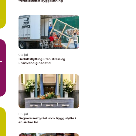
fremtidsrettet byggeløsning
m
e
r
08. jul
Bedriftsflytting uten stress og
unødvendig nedetid
05. jul
Begravelsesbyrået som trygg støtte i
en sårbar tid