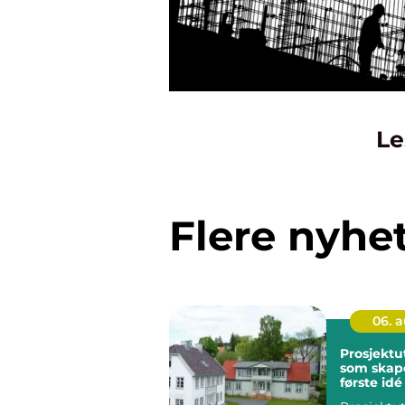
Le
Flere nyhe
06. 
Prosjektu
som skape
første idé