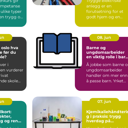
erkurs gir
Trygge elektriske
ompetanse
anlegg er en
 ulike typer
forutsetning for et
 en trygg og
godt hjem og en
te....
effektiv arbeidsplass.
en kommu...
jun
08. jun
slo hva
Barne og
e før du
ungdomsarbeider
ole?
en viktig rolle i bar
hverdag
ver i
Å jobbe som barne 
en vurderer
ungdomsarbeider
rivat
handler om mer enn
nde skole
å passe barn. Yrket
ernativ til
krever faglig
kunnskap, ...
jun
07. jun
lkort:
Kjemikaliehåndteri
kter,
g i praksis: trygg
ng og ren
hverdag på
de
arbeidsplassen