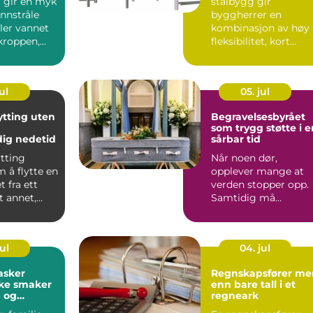
j gir en myk
stålbygg gir
nnstråle
byggherrer en
ler vannet
kombinasjon av høy
kroppen,
fleksibilitet, kort
enlignet
byggetid og god
økonomi. Mange vel..
ul
05. jul
ytting uten
Begravelsesbyrået
som trygg støtte i e
ig nedetid
sårbar tid
ytting
Når noen dør,
 å flytte en
opplever mange at
 fra ett
verden stopper opp.
et annet,
Samtidig må
muli...
pårørende ta mange
praktiske valg på...
ul
04. jul
asker
Regnskapsfører mer
ske smaker
enn bare tall i et
p og
regneark