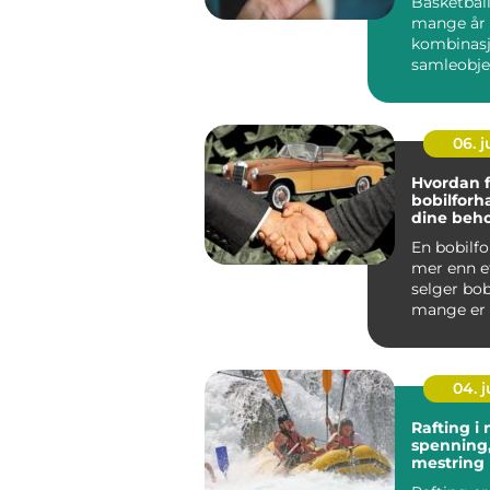
Basketball
mange år 
kombinasj
samleobje
investerin
06. 
Hvordan f
bobilforh
dine beh
En bobilfo
mer enn e
selger bob
mange er 
stor invest
04. 
Rafting i 
spenning,
mestring