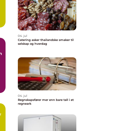
.
04. jul
Catering asker thailandske smaker til
selskap og hverdag
n
04. jul
Regnskapsfører mer enn bare tall i et
regneark