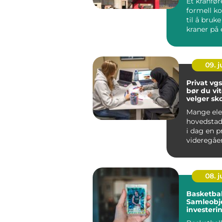
Et kranfør
formell k
til å bruke
kraner på
effektiv må
09. 
Privat vgs o
bør du vit
velger sk
Mange ele
hovedstad
i dag en p
videregåe
som et alt
den off...
08. 
Basketbal
Samleobje
investeri
sportsgle