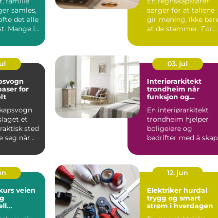
, familie
En regnskapsfører
eger samles,
sørger for at tallene
fte det alle
gir mening, ikke bar
t. Mange i
at de stemmer. For
r ...
mange bedriftseiere..
ul
03. jul
psvogn
Interiørarkitekt
baser for
trondheim når
lt
funksjon og
personlighet møtes
kapsvogn
En interiørarkitekt
slaget et
trondheim hjelper
raktisk sted
boligeiere og
e seg når
bedrifter med å skap
regår langt
rom som både ser
gode ut o...
un
12. jun
 veien
Elektriker hurdal
og
trygg og smart
ll
strøm i hverdagen