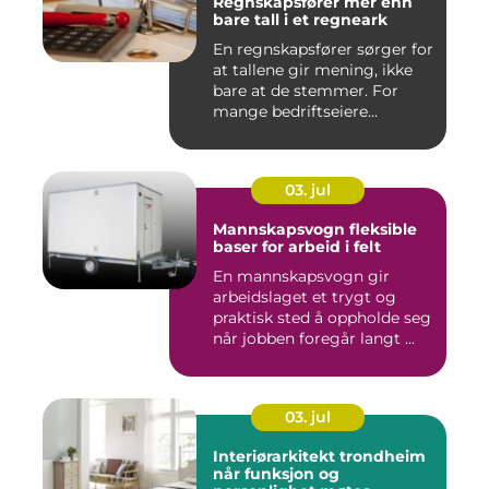
Regnskapsfører mer enn
bare tall i et regneark
En regnskapsfører sørger for
at tallene gir mening, ikke
bare at de stemmer. For
mange bedriftseiere...
03. jul
Mannskapsvogn fleksible
baser for arbeid i felt
En mannskapsvogn gir
arbeidslaget et trygt og
praktisk sted å oppholde seg
når jobben foregår langt ...
03. jul
Interiørarkitekt trondheim
når funksjon og