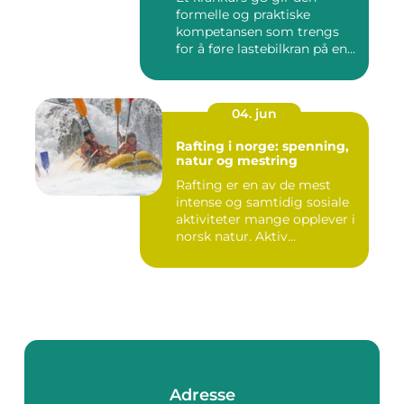
formelle og praktiske
kompetansen som trengs
for å føre lastebilkran på en
si...
04. jun
Rafting i norge: spenning,
natur og mestring
Rafting er en av de mest
intense og samtidig sosiale
aktiviteter mange opplever i
norsk natur. Aktiv...
Adresse