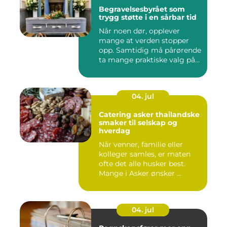
Begravelsesbyrået som
trygg støtte i en sårbar tid
Når noen dør, opplever
mange at verden stopper
opp. Samtidig må pårørende
ta mange praktiske valg på...
04. jul
Catering asker thailandske
smaker til selskap og
hverdag
Når venner, familie eller
kolleger samles, er maten
ofte det alle husker best.
Mange i Asker ønsker ...
04. jul