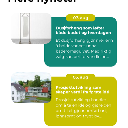
07. aug
Dusjforheng som løfter
både badet og hverdagen
Et dusjforheng gjør mer enn
å holde vannet unna
baderomsgulvet. Med riktig
valg kan det forvandle he...
06. aug
Prosjektutvikling som
skaper verdi fra første idé
Prosjektutvikling handler
om å ta en idé og gjøre den
om til et gjennomførbart,
lønnsomt og trygt by...