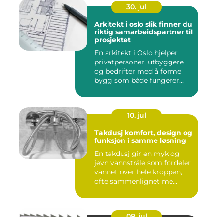
30. jul
Arkitekt i oslo slik finner du
riktig samarbeidspartner til
prosjektet
En arkitekt i Oslo hjelper
privatpersoner, utbyggere
og bedrifter med å forme
bygg som både fungerer...
10. jul
Takdusj komfort, design og
funksjon i samme løsning
En takdusj gir en myk og
jevn vannstråle som fordeler
vannet over hele kroppen,
ofte sammenlignet me...
08. jul