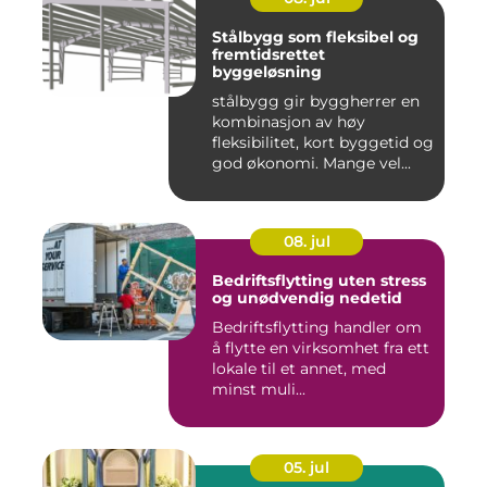
Stålbygg som fleksibel og
fremtidsrettet
byggeløsning
stålbygg gir byggherrer en
kombinasjon av høy
fleksibilitet, kort byggetid og
god økonomi. Mange vel...
08. jul
Bedriftsflytting uten stress
og unødvendig nedetid
Bedriftsflytting handler om
å flytte en virksomhet fra ett
lokale til et annet, med
minst muli...
05. jul