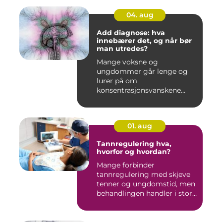
04. aug
Add diagnose: hva
innebærer det, og når bør
man utredes?
Mange voksne og
ungdommer går lenge og
lurer på om
konsentrasjonsvanskene
deres bare handler om stre...
01. aug
Tannregulering hva,
hvorfor og hvordan?
Mange forbinder
tannregulering med skjeve
tenner og ungdomstid, men
behandlingen handler i stor
grad...