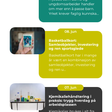
ungdomsarbeider handler
om mer enn å passe barn.
Yrket krever faglig kunnskap,
...
08. jun
Basketballkort:
Samleobjekter, investering
og ren sportsglede
Basketballkort har i mange
år vært en kombinasjon av
samleobjekter, investering
og ren u...
07. jun
Kjemikaliehåndtering i
praksis: trygg hverdag på
arbeidsplassen
Kjemikalier brukes i alt fra