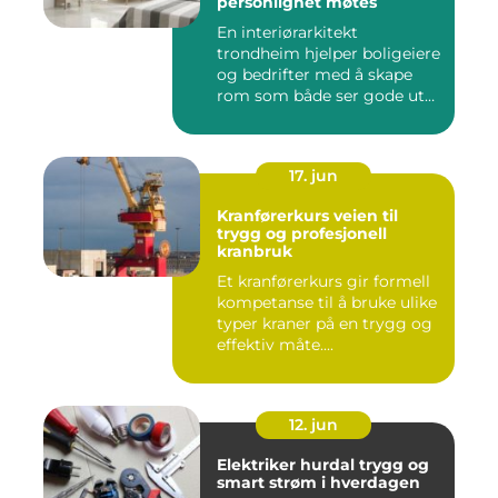
personlighet møtes
En interiørarkitekt
trondheim hjelper boligeiere
og bedrifter med å skape
rom som både ser gode ut
o...
17. jun
Kranførerkurs veien til
trygg og profesjonell
kranbruk
Et kranførerkurs gir formell
kompetanse til å bruke ulike
typer kraner på en trygg og
effektiv måte....
12. jun
Elektriker hurdal trygg og
smart strøm i hverdagen