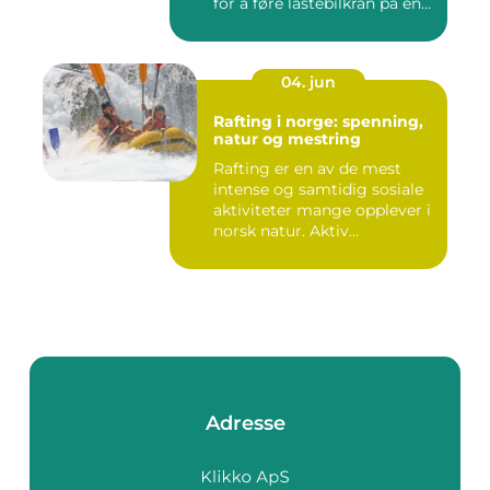
for å føre lastebilkran på en
si...
04. jun
Rafting i norge: spenning,
natur og mestring
Rafting er en av de mest
intense og samtidig sosiale
aktiviteter mange opplever i
norsk natur. Aktiv...
Adresse