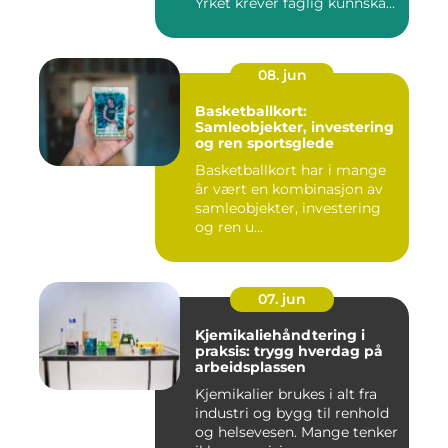
Yrket krever faglig kunnskap,
...
08. jun
Basketballkort:
Samleobjekter, investering
og ren sportsglede
Basketballkort har i mange
år vært en kombinasjon av
samleobjekter, investering
og ren u...
07. jun
Kjemikaliehåndtering i
praksis: trygg hverdag på
arbeidsplassen
Kjemikalier brukes i alt fra
industri og bygg til renhold
og helsevesen. Mange tenker