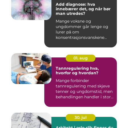
Add diagnose: hva
innebærer det, og når bør
man utredes?
Mange voksne og
ungdommer går lenge og
lurer på om
konsentrasjonsvanskene
deres bare handler om stre...
01. aug
Tannregulering hva,
hvorfor og hvordan?
Mange forbinder
tannregulering med skjeve
tenner og ungdomstid, men
behandlingen handler i stor
grad...
30. jul
Arkitekt i oslo slik finner du