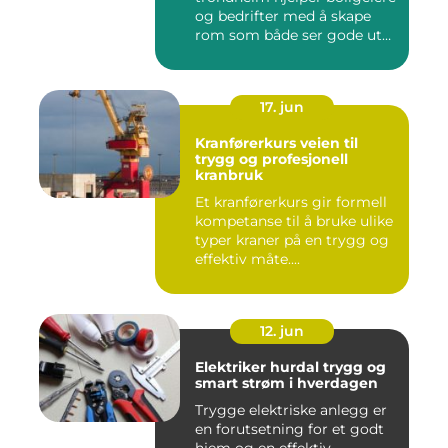
og bedrifter med å skape
rom som både ser gode ut
o...
17. jun
Kranførerkurs veien til
trygg og profesjonell
kranbruk
Et kranførerkurs gir formell
kompetanse til å bruke ulike
typer kraner på en trygg og
effektiv måte....
12. jun
Elektriker hurdal trygg og
smart strøm i hverdagen
Trygge elektriske anlegg er
en forutsetning for et godt