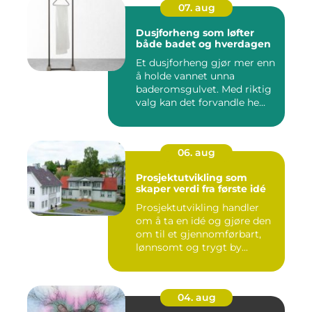
07. aug
Dusjforheng som løfter
både badet og hverdagen
Et dusjforheng gjør mer enn
å holde vannet unna
baderomsgulvet. Med riktig
valg kan det forvandle he...
06. aug
Prosjektutvikling som
skaper verdi fra første idé
Prosjektutvikling handler
om å ta en idé og gjøre den
om til et gjennomførbart,
lønnsomt og trygt by...
04. aug