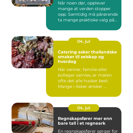
Når noen dør, opplever
mange at verden stopper
opp. Samtidig må pårørende
ta mange praktiske valg på...
04. jul
Catering asker thailandske
smaker til selskap og
hverdag
Når venner, familie eller
kolleger samles, er maten
ofte det alle husker best.
Mange i Asker ønsker ...
04. jul
Regnskapsfører mer enn
bare tall i et regneark
En regnskapsfører sørger for