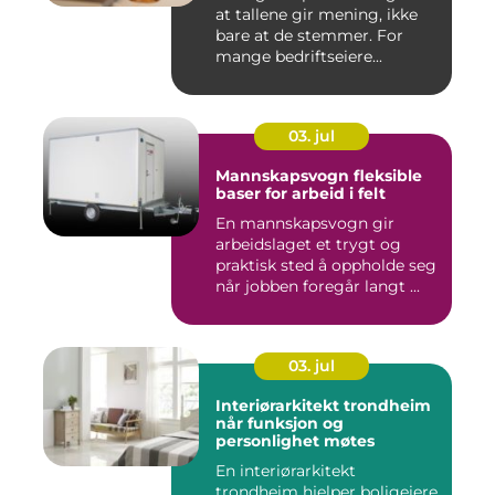
at tallene gir mening, ikke
bare at de stemmer. For
mange bedriftseiere...
03. jul
Mannskapsvogn fleksible
baser for arbeid i felt
En mannskapsvogn gir
arbeidslaget et trygt og
praktisk sted å oppholde seg
når jobben foregår langt ...
03. jul
Interiørarkitekt trondheim
når funksjon og
personlighet møtes
En interiørarkitekt
trondheim hjelper boligeiere