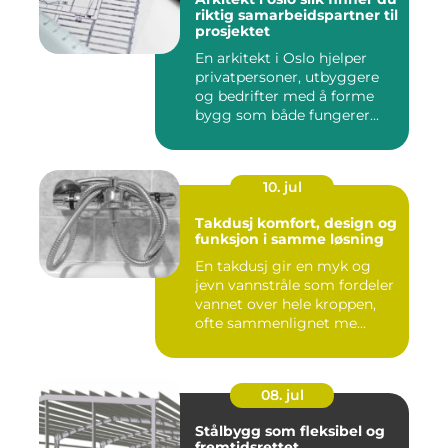
riktig samarbeidspartner til
prosjektet
En arkitekt i Oslo hjelper
privatpersoner, utbyggere
og bedrifter med å forme
bygg som både fungerer...
10. jul
Takdusj komfort, design og
funksjon i samme løsning
En takdusj gir en myk og
jevn vannstråle som fordeler
vannet over hele kroppen,
ofte sammenlignet me...
08. jul
Stålbygg som fleksibel og
fremtidsrettet