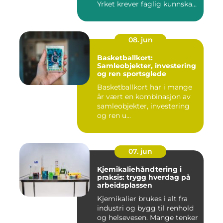
Yrket krever faglig kunnskap,
...
08. jun
Basketballkort:
Samleobjekter, investering
og ren sportsglede
Basketballkort har i mange
år vært en kombinasjon av
samleobjekter, investering
og ren u...
07. jun
Kjemikaliehåndtering i
praksis: trygg hverdag på
arbeidsplassen
Kjemikalier brukes i alt fra
industri og bygg til renhold
og helsevesen. Mange tenker