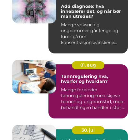
Add diagnose: hva
innebærer det, og når bør
man utredes?
Mange voksne og
ungdommer går lenge og
lurer på om
konsentrasjonsvanskene
deres bare handler om stre...
01. aug
Tannregulering hva,
hvorfor og hvordan?
Mange forbinder
tannregulering med skjeve
tenner og ungdomstid, men
behandlingen handler i stor
grad...
30. jul