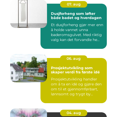
07. aug
Dusjforheng som løfter
både badet og hverdagen
Et dusjforheng gjør mer enn
å holde vannet unna
baderomsgulvet. Med riktig
valg kan det forvandle he...
06. aug
Prosjektutvikling som
skaper verdi fra første idé
Prosjektutvikling handler
om å ta en idé og gjøre den
om til et gjennomførbart,
lønnsomt og trygt by...
04. aug