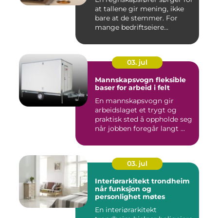
at tallene gir mening, ikke
bare at de stemmer. For
mange bedriftseiere...
03. jul
Mannskapsvogn fleksible
baser for arbeid i felt
En mannskapsvogn gir
arbeidslaget et trygt og
praktisk sted å oppholde seg
når jobben foregår langt ...
03. jul
Interiørarkitekt trondheim
når funksjon og
personlighet møtes
En interiørarkitekt