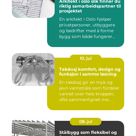
Arkitekt i oslo slik finner du
riktig samarbeidspartner til
prosjektet
En arkitekt i Oslo hjelper
privatpersoner, utbyggere
og bedrifter med å forme
bygg som både fungerer...
10. jul
Takdusj komfort, design og
funksjon i samme løsning
En takdusj gir en myk og
jevn vannstråle som fordeler
vannet over hele kroppen,
ofte sammenlignet me...
08. jul
Stålbygg som fleksibel og