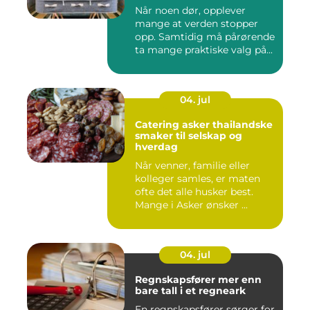
Når noen dør, opplever
mange at verden stopper
opp. Samtidig må pårørende
ta mange praktiske valg på...
04. jul
Catering asker thailandske
smaker til selskap og
hverdag
Når venner, familie eller
kolleger samles, er maten
ofte det alle husker best.
Mange i Asker ønsker ...
04. jul
Regnskapsfører mer enn
bare tall i et regneark
En regnskapsfører sørger for