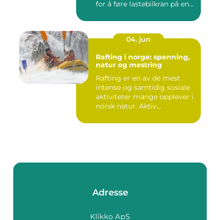
for å føre lastebilkran på en
si...
04. jun
Rafting i norge: spenning,
natur og mestring
Rafting er en av de mest
intense og samtidig sosiale
aktiviteter mange opplever i
norsk natur. Aktiv...
Adresse