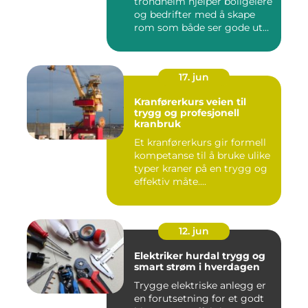
trondheim hjelper boligeiere
og bedrifter med å skape
rom som både ser gode ut
o...
17. jun
Kranførerkurs veien til
trygg og profesjonell
kranbruk
Et kranførerkurs gir formell
kompetanse til å bruke ulike
typer kraner på en trygg og
effektiv måte....
12. jun
Elektriker hurdal trygg og
smart strøm i hverdagen
Trygge elektriske anlegg er
en forutsetning for et godt