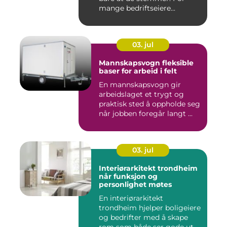
mange bedriftseiere...
03. jul
Mannskapsvogn fleksible
baser for arbeid i felt
En mannskapsvogn gir
arbeidslaget et trygt og
praktisk sted å oppholde seg
når jobben foregår langt ...
03. jul
Interiørarkitekt trondheim
når funksjon og
personlighet møtes
En interiørarkitekt
trondheim hjelper boligeiere
og bedrifter med å skape