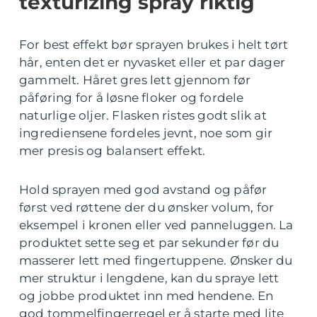
texturizing spray riktig
For best effekt bør sprayen brukes i helt tørt
hår, enten det er nyvasket eller et par dager
gammelt. Håret gres lett gjennom før
påføring for å løsne floker og fordele
naturlige oljer. Flasken ristes godt slik at
ingrediensene fordeles jevnt, noe som gir
mer presis og balansert effekt.
Hold sprayen med god avstand og påfør
først ved røttene der du ønsker volum, for
eksempel i kronen eller ved panneluggen. La
produktet sette seg et par sekunder før du
masserer lett med fingertuppene. Ønsker du
mer struktur i lengdene, kan du spraye lett
og jobbe produktet inn med hendene. En
god tommelfingerregel er å starte med lite