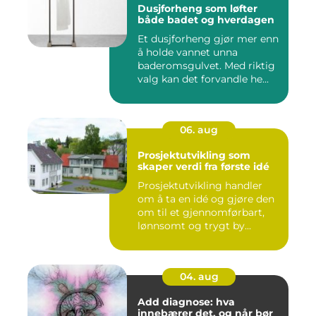
Dusjforheng som løfter
både badet og hverdagen
Et dusjforheng gjør mer enn
å holde vannet unna
baderomsgulvet. Med riktig
valg kan det forvandle he...
06. aug
Prosjektutvikling som
skaper verdi fra første idé
Prosjektutvikling handler
om å ta en idé og gjøre den
om til et gjennomførbart,
lønnsomt og trygt by...
04. aug
Add diagnose: hva
innebærer det, og når bør