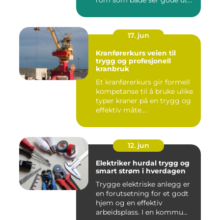
rom som både ser gode ut
o...
17. jun
Kranførerkurs veien til
trygg og profesjonell
kranbruk
Et kranførerkurs gir formell
kompetanse til å bruke ulike
typer kraner på en trygg og
effektiv måte....
12. jun
Elektriker hurdal trygg og
smart strøm i hverdagen
Trygge elektriske anlegg er
en forutsetning for et godt
hjem og en effektiv
arbeidsplass. I en kommu...