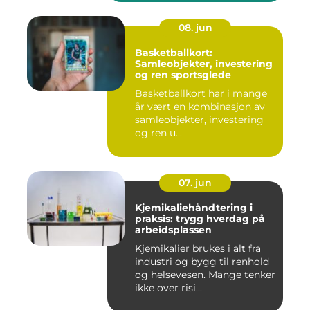
08. jun
Basketballkort:
Samleobjekter, investering
og ren sportsglede
Basketballkort har i mange
år vært en kombinasjon av
samleobjekter, investering
og ren u...
07. jun
Kjemikaliehåndtering i
praksis: trygg hverdag på
arbeidsplassen
Kjemikalier brukes i alt fra
industri og bygg til renhold
og helsevesen. Mange tenker
ikke over risi...