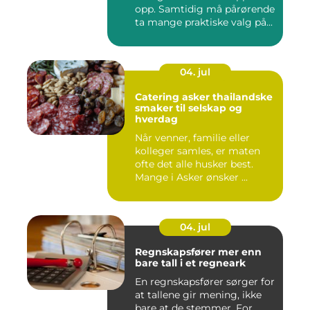
opp. Samtidig må pårørende
ta mange praktiske valg på...
04. jul
Catering asker thailandske
smaker til selskap og
hverdag
Når venner, familie eller
kolleger samles, er maten
ofte det alle husker best.
Mange i Asker ønsker ...
04. jul
Regnskapsfører mer enn
bare tall i et regneark
En regnskapsfører sørger for
at tallene gir mening, ikke
bare at de stemmer. For