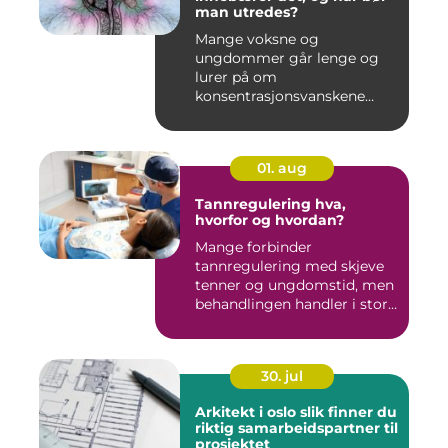
man utredes?
Mange voksne og
ungdommer går lenge og
lurer på om
konsentrasjonsvanskene
deres bare handler om stre...
01. aug
Tannregulering hva,
hvorfor og hvordan?
Mange forbinder
tannregulering med skjeve
tenner og ungdomstid, men
behandlingen handler i stor
grad...
30. jul
Arkitekt i oslo slik finner du
riktig samarbeidspartner til
prosjektet