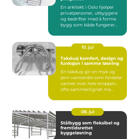
En arkitekt i Oslo hjelper
privatpersoner, utbyggere
og bedrifter med å forme
bygg som både fungerer...
10. jul
Takdusj komfort, design og
funksjon i samme løsning
En takdusj gir en myk og
jevn vannstråle som fordeler
vannet over hele kroppen,
ofte sammenlignet me...
08. jul
Stålbygg som fleksibel og
fremtidsrettet
byggeløsning