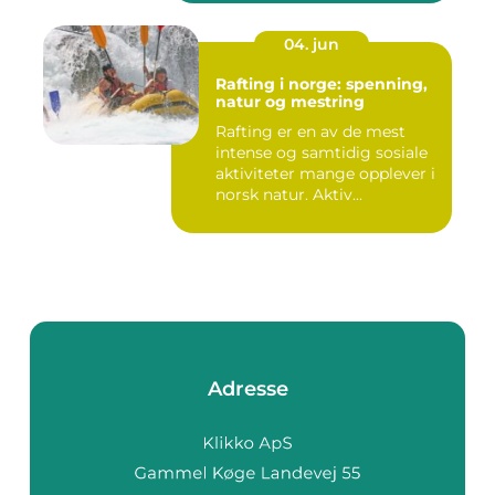
04. jun
Rafting i norge: spenning,
natur og mestring
Rafting er en av de mest
intense og samtidig sosiale
aktiviteter mange opplever i
norsk natur. Aktiv...
Adresse