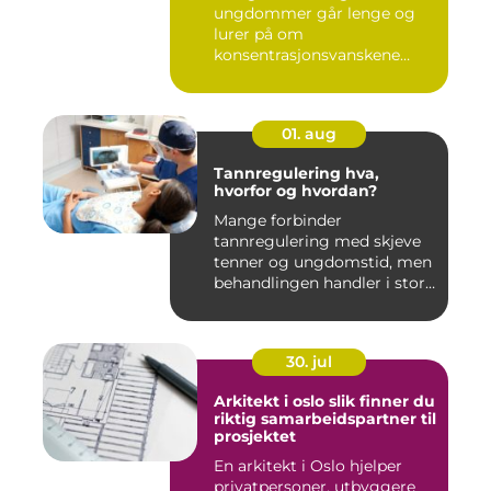
ungdommer går lenge og
lurer på om
konsentrasjonsvanskene
deres bare handler om stre...
01. aug
Tannregulering hva,
hvorfor og hvordan?
Mange forbinder
tannregulering med skjeve
tenner og ungdomstid, men
behandlingen handler i stor
grad...
30. jul
Arkitekt i oslo slik finner du
riktig samarbeidspartner til
prosjektet
En arkitekt i Oslo hjelper
privatpersoner, utbyggere