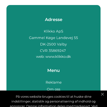
Adresse
web:
www.klikko.dk
Menu
Reklame
Om oss
Cookies
På vores website bruges cookies til at huske dine
indstillinger, statistik og personalisering af indhold og
Kontakt Oss
annoncer. Denne information deles med tredjepart. Ved