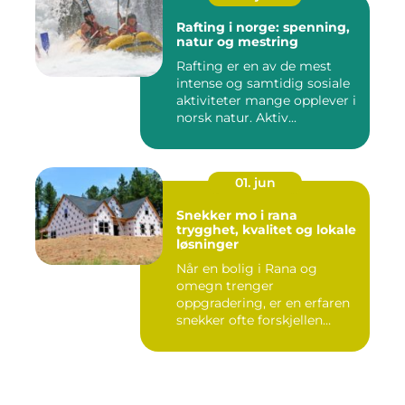
Rafting i norge: spenning,
natur og mestring
Rafting er en av de mest
intense og samtidig sosiale
aktiviteter mange opplever i
norsk natur. Aktiv...
01. jun
Snekker mo i rana
trygghet, kvalitet og lokale
løsninger
Når en bolig i Rana og
omegn trenger
oppgradering, er en erfaren
snekker ofte forskjellen
mellom et ...