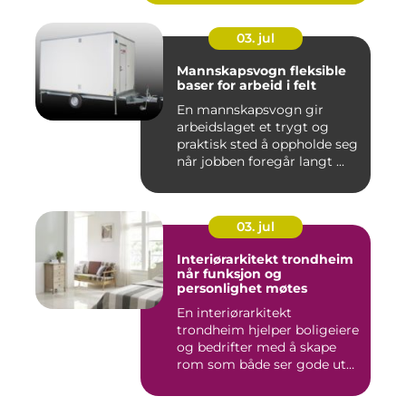
03. jul
Mannskapsvogn fleksible
baser for arbeid i felt
En mannskapsvogn gir
arbeidslaget et trygt og
praktisk sted å oppholde seg
når jobben foregår langt ...
03. jul
Interiørarkitekt trondheim
når funksjon og
personlighet møtes
En interiørarkitekt
trondheim hjelper boligeiere
og bedrifter med å skape
rom som både ser gode ut
o...