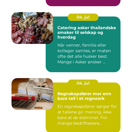
04. jul
Catering asker thailandske
smaker til selskap og
hverdag
Når venner, familie eller
kolleger samles, er maten
ofte det alle husker best.
Mange i Asker ønsker ...
04. jul
Regnskapsfører mer enn
bare tall i et regneark
En regnskapsfører sørger for
at tallene gir mening, ikke
bare at de stemmer. For
mange bedriftseiere...