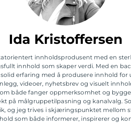
Ida Kristoffersen
ltatorientert innholdsprodusent med en sterk
sfullt innhold som skaper verdi. Med en ba
olid erfaring med å produsere innhold for ul
nnlegg, videoer, nyhetsbrev og visuelt innhold
ier som både fanger oppmerksomhet og bygger
 vekt på målgruppetilpasning og kanalvalg. S
dérik, og jeg trives i skjæringspunktet mellom s
nhold som både informerer, inspirerer og kon