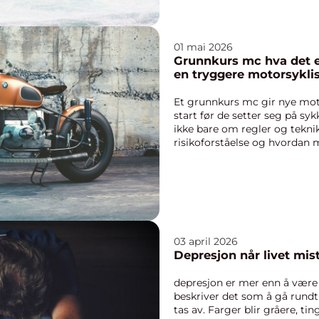
01 mai 2026
Grunnkurs mc hva det er, og hvorfor det gjør deg til
en tryggere motorsykli
Et grunnkurs mc gir nye moto
start før de setter seg på syk
ikke bare om regler og tekn
risikoforståelse og hvordan 
situasjoner. ...
03 april 2026
Depresjon når livet
depresjon er mer enn å være 
beskriver det som å gå rund
tas av. Farger blir gråere, t