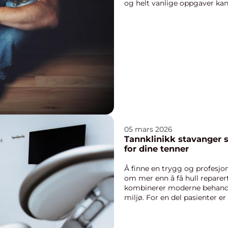
og helt vanlige oppgaver ka
Depresjon er en van...
05 mars 2026
Tannklinikk stavanger slik finner du riktig klinikk
for dine tenner
Å finne en trygg og profesjon
om mer enn å få hull reparer
kombinerer moderne behandlin
miljø. For en del pasienter 
...