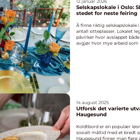
12 januar 2026
Selskapslokale i Oslo: S
stedet for neste feiring
Å finne riktig selskapslokale
antall sitteplasser. Lokalet
påvirker hvor avslappet både 
avgjør hvor mye arbeid som k
14 august 2025
Utforsk det varierte utv
Haugesund
Koldtbord er en populær løs
sosialt måltid med et bredt s
Haugesund finner man flere 