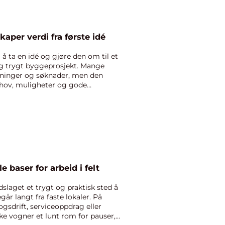
aper verdi fra første idé
å ta en idé og gjøre den om til et
g trygt byggeprosjekt. Mange
gninger og søknader, men den
ehov, muligheter og gode
ogn fleksible baser for arbeid i felt
laget et trygt og praktisk sted å
år langt fra faste lokaler. På
gsdrift, serviceoppdrag eller
ike vogner et lunt rom for pauser,