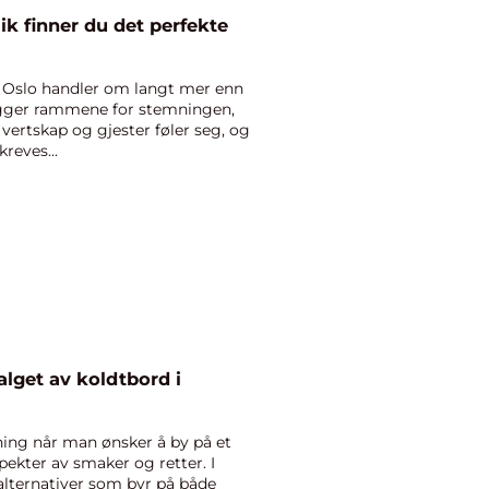
lik finner du det perfekte
 i Oslo handler om langt mer enn
 legger rammene for stemningen,
vertskap og gjester føler seg, og
reves...
alget av koldtbord i
ning når man ønsker å by på et
pekter av smaker og retter. I
alternativer som byr på både