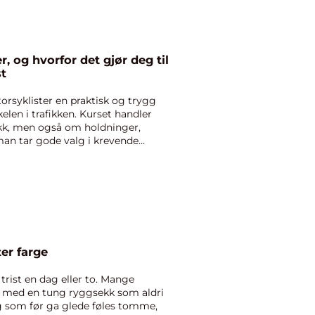
st
rsyklister en praktisk og trygg
kelen i trafikken. Kurset handler
ikk, men også om holdninger,
man tar gode valg i krevende
 mister farge
trist en dag eller to. Mange
t med en tung ryggsekk som aldri
ing som før ga glede føles tomme,