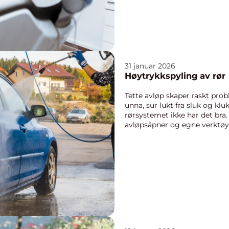
31 januar 2026
Høytrykkspyling av rør
Tette avløp skaper raskt pro
unna, sur lukt fra sluk og klu
rørsystemet ikke har det bra
avløpsåpner og egne verktøy,
bare lenger i...