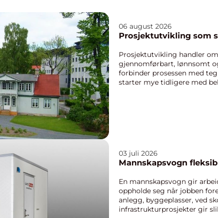
06 august 2026
Prosjektutvikling som sk
Prosjektutvikling handler om 
gjennomførbart, lønnsomt o
forbinder prosessen med te
starter mye tidligere med b
spørsmål. Når fagfolk ko...
03 juli 2026
Mannskapsv
En mannskapsvogn gir arbeids
oppholde seg når jobben foreg
anlegg, byggeplasser, ved sko
infrastrukturprosjekter gir sl