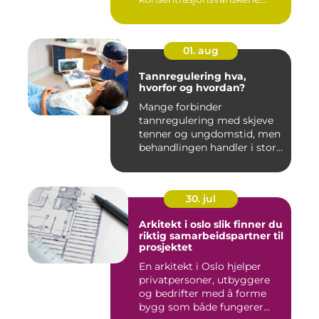
deres bare handler om stre...
01. aug
Tannregulering hva,
hvorfor og hvordan?
Mange forbinder
tannregulering med skjeve
tenner og ungdomstid, men
behandlingen handler i stor
grad...
30. jul
Arkitekt i oslo slik finner du
riktig samarbeidspartner til
prosjektet
En arkitekt i Oslo hjelper
privatpersoner, utbyggere
og bedrifter med å forme
bygg som både fungerer...