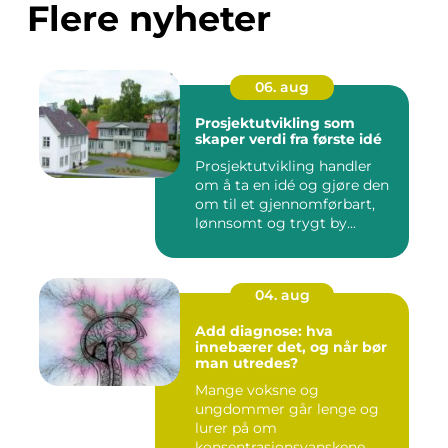
Flere nyheter
06. aug
Prosjektutvikling som
skaper verdi fra første idé
Prosjektutvikling handler
om å ta en idé og gjøre den
om til et gjennomførbart,
lønnsomt og trygt by...
04. aug
Add diagnose: hva
innebærer det, og når bør
man utredes?
Mange voksne og
ungdommer går lenge og
lurer på om
konsentrasjonsvanskene