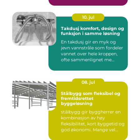
10. jul
Takdusj komfort, design og
funksjon i samme løsning
En takdusj gir en myk og
jevn vannstråle som fordeler
vannet over hele kroppen,
ofte sammenlignet me...
08. jul
Stålbygg som fleksibel og
fremtidsrettet
byggeløsning
stålbygg gir byggherrer en
kombinasjon av høy
fleksibilitet, kort byggetid og
god økonomi. Mange vel...