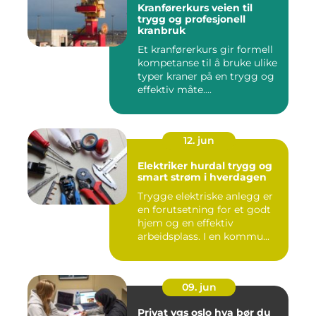
Kranførerkurs veien til
trygg og profesjonell
kranbruk
Et kranførerkurs gir formell
kompetanse til å bruke ulike
typer kraner på en trygg og
effektiv måte....
12. jun
Elektriker hurdal trygg og
smart strøm i hverdagen
Trygge elektriske anlegg er
en forutsetning for et godt
hjem og en effektiv
arbeidsplass. I en kommu...
09. jun
Privat vgs oslo hva bør du