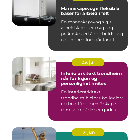
Mannskapsvogn fleksible
baser for arbeid i felt
En mannskapsvogn gir
arbeidslaget et trygt og
praktisk sted å oppholde seg
når jobben foregår langt ...
03. jul
Interiørarkitekt trondheim
når funksjon og
personlighet møtes
En interiørarkitekt
trondheim hjelper boligeiere
og bedrifter med å skape
rom som både ser gode ut
o...
17. jun