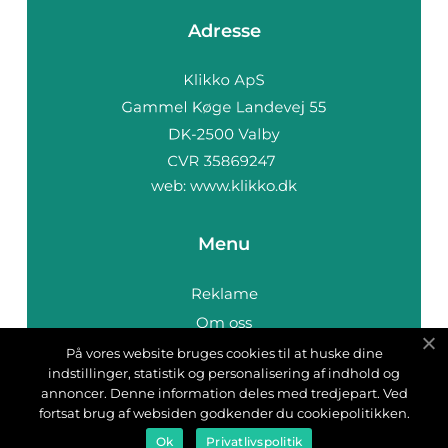
Adresse
web:
www.klikko.dk
Menu
Reklame
Om oss
Cookies
På vores website bruges cookies til at huske dine
indstillinger, statistik og personalisering af indhold og
Kontakt Oss
annoncer. Denne information deles med tredjepart. Ved
Sitemap
fortsat brug af websiden godkender du cookiepolitikken.
Ok
Privatlivspolitik