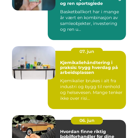
og ren sportsglede
Basketballkort har i mange
år vært en kombinasjon av
samleobjekter, investering
og ren u...
07. jun
Kjemikaliehåndtering i
praksis: trygg hverdag på
arbeidsplassen
Kjemikalier brukes i alt fra
industri og bygg til renhold
og helsevesen. Mange tenker
ikke over risi...
06. jun
Hvordan finne riktig
bobilforhandler for dine