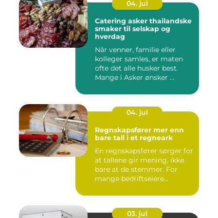
04. jul
Catering asker thailandske
smaker til selskap og
hverdag
Når venner, familie eller
kolleger samles, er maten
ofte det alle husker best.
Mange i Asker ønsker ...
04. jul
Regnskapsfører mer enn
bare tall i et regneark
En regnskapsfører sørger for
at tallene gir mening, ikke
bare at de stemmer. For
mange bedriftseiere...
03. jul