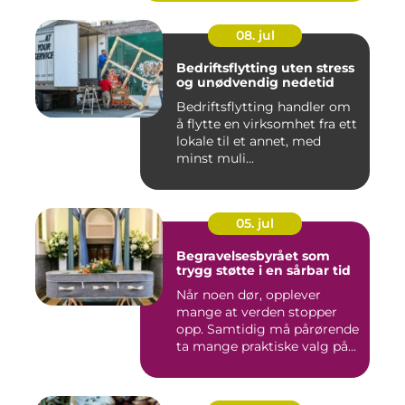
08. jul
Bedriftsflytting uten stress
og unødvendig nedetid
Bedriftsflytting handler om
å flytte en virksomhet fra ett
lokale til et annet, med
minst muli...
05. jul
Begravelsesbyrået som
trygg støtte i en sårbar tid
Når noen dør, opplever
mange at verden stopper
opp. Samtidig må pårørende
ta mange praktiske valg på...