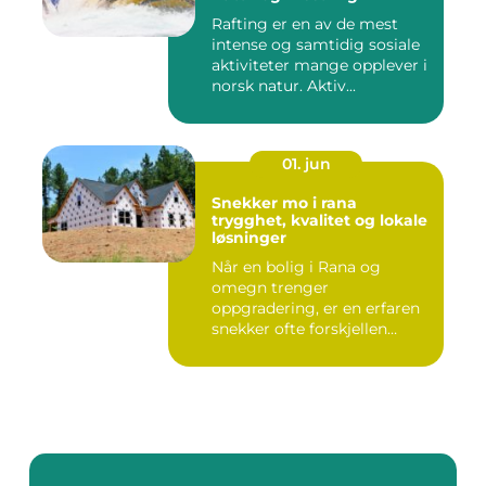
Rafting er en av de mest
intense og samtidig sosiale
aktiviteter mange opplever i
norsk natur. Aktiv...
01. jun
Snekker mo i rana
trygghet, kvalitet og lokale
løsninger
Når en bolig i Rana og
omegn trenger
oppgradering, er en erfaren
snekker ofte forskjellen
mellom et ...