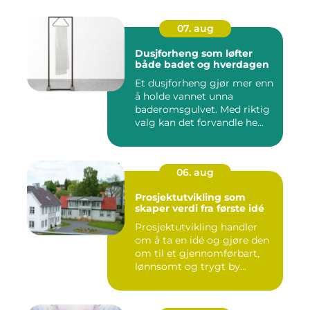
07. aug
Dusjforheng som løfter
både badet og hverdagen
Et dusjforheng gjør mer enn
å holde vannet unna
baderomsgulvet. Med riktig
valg kan det forvandle he...
06. aug
Prosjektutvikling som
skaper verdi fra første idé
Prosjektutvikling handler
om å ta en idé og gjøre den
om til et gjennomførbart,
lønnsomt og trygt by...