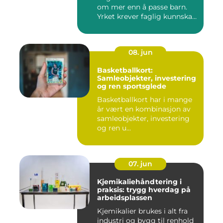
om mer enn å passe barn.
Yrket krever faglig kunnskap,
...
08. jun
Basketballkort:
Samleobjekter, investering
og ren sportsglede
Basketballkort har i mange
år vært en kombinasjon av
samleobjekter, investering
og ren u...
07. jun
Kjemikaliehåndtering i
praksis: trygg hverdag på
arbeidsplassen
Kjemikalier brukes i alt fra
industri og bygg til renhold