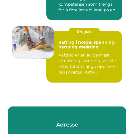
kompetansen som trengs
for å føre lastebilkran på en
si...
04. jun
Rafting i norge: spenning,
natur og mestring
Rafting er en av de mest
intense og samtidig sosiale
aktiviteter mange opplever i
norsk natur. Aktiv...
Adresse