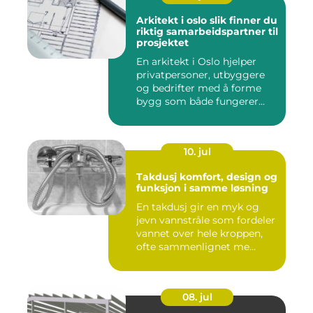
Arkitekt i oslo slik finner du
riktig samarbeidspartner til
prosjektet
En arkitekt i Oslo hjelper
privatpersoner, utbyggere
og bedrifter med å forme
bygg som både fungerer...
10. jul
Takdusj komfort, design og
funksjon i samme løsning
En takdusj gir en myk og
jevn vannstråle som fordeler
vannet over hele kroppen,
ofte sammenlignet me...
08. jul