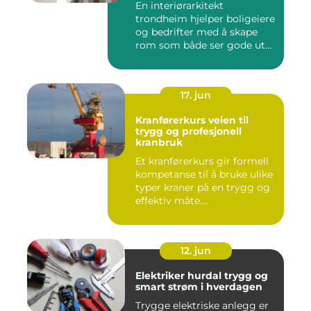
En interiørarkitekt
trondheim hjelper boligeiere
og bedrifter med å skape
rom som både ser gode ut
o...
17. jun
Kranførerkurs veien til
trygg og profesjonell
kranbruk
Et kranførerkurs gir formell
kompetanse til å bruke ulike
typer kraner på en trygg og
effektiv måte....
12. jun
Elektriker hurdal trygg og
smart strøm i hverdagen
Trygge elektriske anlegg er