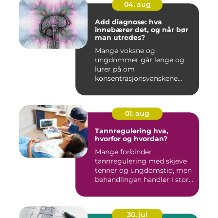
04. aug
Add diagnose: hva
innebærer det, og når bør
man utredes?
Mange voksne og
ungdommer går lenge og
lurer på om
konsentrasjonsvanskene
deres bare handler om stre...
01. aug
Tannregulering hva,
hvorfor og hvordan?
Mange forbinder
tannregulering med skjeve
tenner og ungdomstid, men
behandlingen handler i stor
grad...
30. jul