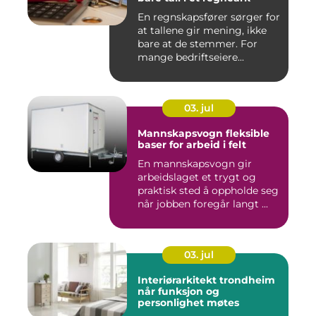
En regnskapsfører sørger for
at tallene gir mening, ikke
bare at de stemmer. For
mange bedriftseiere...
03. jul
Mannskapsvogn fleksible
baser for arbeid i felt
En mannskapsvogn gir
arbeidslaget et trygt og
praktisk sted å oppholde seg
når jobben foregår langt ...
03. jul
Interiørarkitekt trondheim
når funksjon og
personlighet møtes