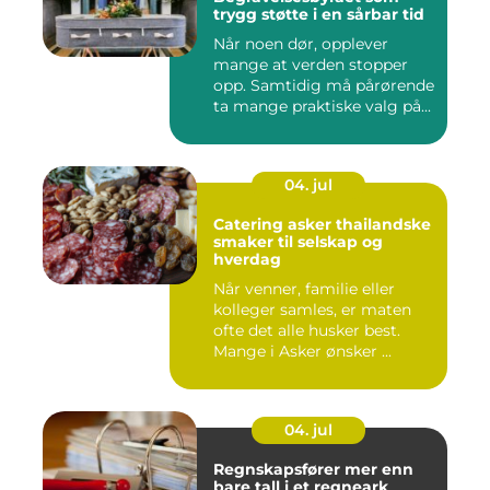
trygg støtte i en sårbar tid
Når noen dør, opplever
mange at verden stopper
opp. Samtidig må pårørende
ta mange praktiske valg på...
04. jul
Catering asker thailandske
smaker til selskap og
hverdag
Når venner, familie eller
kolleger samles, er maten
ofte det alle husker best.
Mange i Asker ønsker ...
04. jul
Regnskapsfører mer enn
bare tall i et regneark