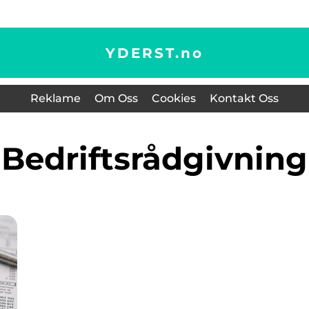
YDERST.
no
Reklame
Om Oss
Cookies
Kontakt Oss
Bedriftsrådgivning