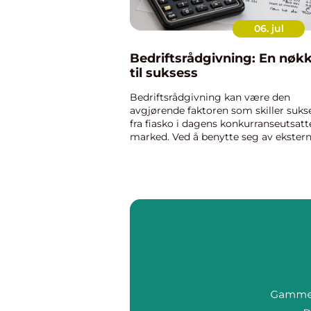
06. jul
Bedriftsrådgivning: En nøkk
til suksess
Bedriftsrådgivning kan være den
avgjørende faktoren som skiller suks
fra fiasko i dagens konkurranseutsatt
marked. Ved å benytte seg av ekster
ekspertise kan bedrifter navigere
komplekse økonomiske og
administrati...