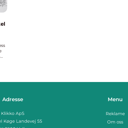
el
ess
e
n
Adresse
Menu
Reklame
Om oss