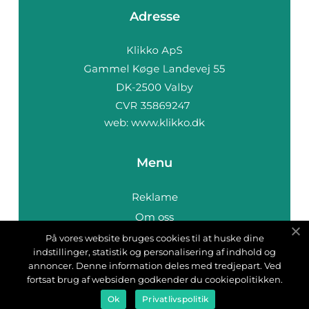
Adresse
web:
www.klikko.dk
Menu
Reklame
Om oss
Cookies
På vores website bruges cookies til at huske dine
indstillinger, statistik og personalisering af indhold og
Kontakt Oss
annoncer. Denne information deles med tredjepart. Ved
Sitemap
fortsat brug af websiden godkender du cookiepolitikken.
Ok
Privatlivspolitik