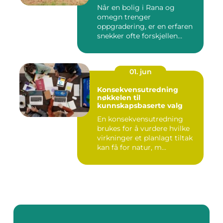
Når en bolig i Rana og
omegn trenger
oppgradering, er en erfaren
snekker ofte forskjellen
mellom et ...
01. jun
Konsekvensutredning
nøkkelen til
kunnskapsbaserte valg
En konsekvensutredning
brukes for å vurdere hvilke
virkninger et planlagt tiltak
kan få for natur, m...