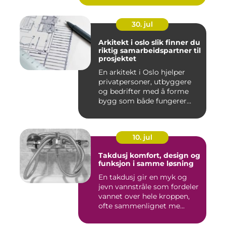
30. jul
Arkitekt i oslo slik finner du
riktig samarbeidspartner til
prosjektet
En arkitekt i Oslo hjelper
privatpersoner, utbyggere
og bedrifter med å forme
bygg som både fungerer...
10. jul
Takdusj komfort, design og
funksjon i samme løsning
En takdusj gir en myk og
jevn vannstråle som fordeler
vannet over hele kroppen,
ofte sammenlignet me...