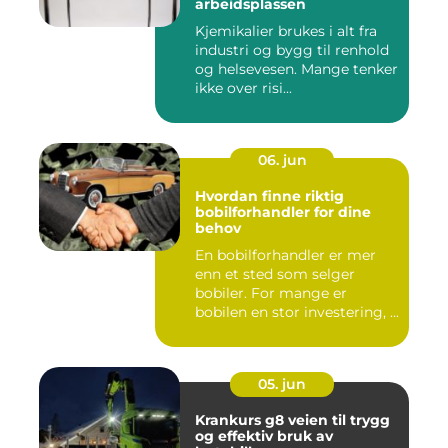
arbeidsplassen
Kjemikalier brukes i alt fra
industri og bygg til renhold
og helsevesen. Mange tenker
ikke over risi...
06. jun
Hvordan finne riktig
bobilforhandler for dine
behov
En bobilforhandler er mer
enn et sted som selger
bobiler. For mange er
bobilen en stor investering, ...
05. jun
Krankurs g8 veien til trygg
og effektiv bruk av