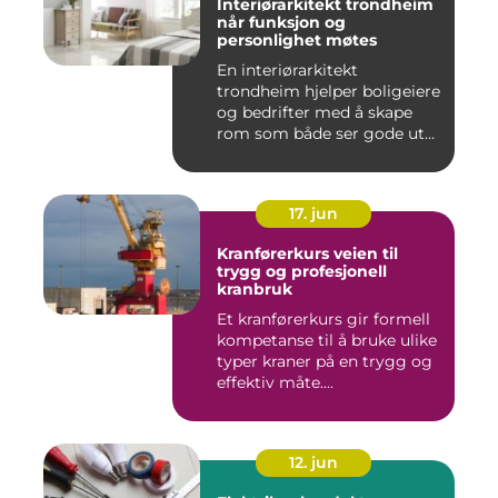
Interiørarkitekt trondheim
når funksjon og
personlighet møtes
En interiørarkitekt
trondheim hjelper boligeiere
og bedrifter med å skape
rom som både ser gode ut
o...
17. jun
Kranførerkurs veien til
trygg og profesjonell
kranbruk
Et kranførerkurs gir formell
kompetanse til å bruke ulike
typer kraner på en trygg og
effektiv måte....
12. jun