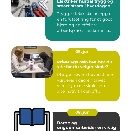
Elektriker hurdal trygg og
smart strøm i hverdagen
Trygge elektriske anlegg er
en forutsetning for et godt
hjem og en effektiv
arbeidsplass. I en kommu...
09. jun
Privat vgs oslo hva bør du
vite før du velger skole?
Mange elever i hovedstaden
vurderer i dag en privat
videregående skole som et
alternativ til den off...
08. jun
Barne og
ungdomsarbeider en viktig