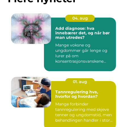
04. aug
Add diagnose: hva
innebærer det, og når bør
man utredes?
Mange voksne og
ungdommer går lenge og
lurer på om
konsentrasjonsvanskene
deres bare handler om stre...
01. aug
Tannregulering hva,
hvorfor og hvordan?
Mange forbinder
tannregulering med skjeve
tenner og ungdomstid, men
behandlingen handler i stor
grad...