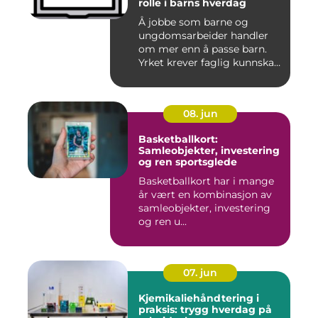
rolle i barns hverdag
Å jobbe som barne og
ungdomsarbeider handler
om mer enn å passe barn.
Yrket krever faglig kunnskap,
...
08. jun
Basketballkort:
Samleobjekter, investering
og ren sportsglede
Basketballkort har i mange
år vært en kombinasjon av
samleobjekter, investering
og ren u...
07. jun
Kjemikaliehåndtering i
praksis: trygg hverdag på