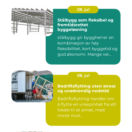
08. jul
Stålbygg som fleksibel og
fremtidsrettet
byggeløsning
stålbygg gir byggherrer en
kombinasjon av høy
fleksibilitet, kort byggetid og
god økonomi. Mange vel...
08. jul
Bedriftsflytting uten stress
og unødvendig nedetid
Bedriftsflytting handler om
å flytte en virksomhet fra ett
lokale til et annet, med
minst muli...