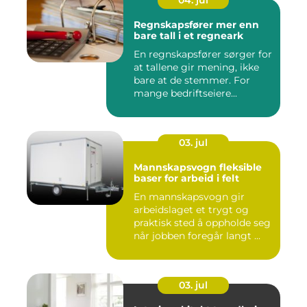
Regnskapsfører mer enn
bare tall i et regneark
En regnskapsfører sørger for
at tallene gir mening, ikke
bare at de stemmer. For
mange bedriftseiere...
03. jul
Mannskapsvogn fleksible
baser for arbeid i felt
En mannskapsvogn gir
arbeidslaget et trygt og
praktisk sted å oppholde seg
når jobben foregår langt ...
03. jul