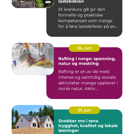
lastebilkran
Et krankurs g8 gir den
formelle og praktiske
kompetansen som trengs
for å føre lastebilkran på en
si...
04. jun
Rafting i norge: spenning,
natur og mestring
Rafting er en av de mest
intense og samtidig sosiale
aktiviteter mange opplever i
norsk natur. Aktiv...
01. jun
Snekker mo i rana
trygghet, kvalitet og lokale
løsninger